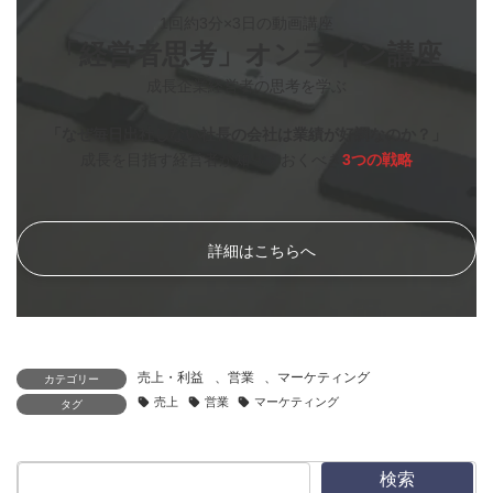
1回約3分×3日の動画講座
「経営者思考」オンライン講座
成長企業経営者の思考を学ぶ
「なぜ毎日出社しない社長の会社は業績が好調なのか？」
成長を目指す経営者が知っておくべき
3つの戦略
詳細はこちらへ
売上・利益
、
営業
、
マーケティング
カテゴリー
売上
営業
マーケティング
タグ
検索