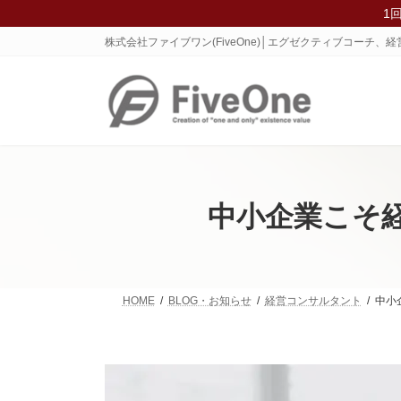
コ
ナ
1
ン
ビ
株式会社ファイブワン(FiveOne)│エグゼクティブコーチ
テ
ゲ
ン
ー
ツ
シ
へ
ョ
ス
ン
キ
に
ッ
移
プ
動
中小企業こそ
HOME
BLOG・お知らせ
経営コンサルタント
中小