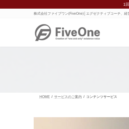
コ
ナ
1
ン
ビ
株式会社ファイブワン(FiveOne)│エグゼクティブコーチ
テ
ゲ
ン
ー
ツ
シ
へ
ョ
ス
ン
キ
に
ッ
移
プ
動
HOME
サービスのご案内
コンテンツサービス