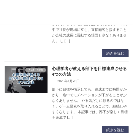
2025年2月25日
多くの中小企業やベンチャー企業では、社長自
らが営業や実務に深く関わることが当たり前と
されています。 創業当初は限られたリソースの
中で社長が現場に立ち、直接顧客と接すること
が会社の成長に貢献する場面も少なくありませ
ん。 し […]
続きを読む
心理学者が教える部下を目標達成させる
人材・組織
4つの方法
2025年1月28日
部下に目標を指示しても、達成までに時間がか
かり、途中でモチベーションが下がることが少
なくありません。 やる気だけに頼るのではな
く、ゲーム要素を取り入れることで、継続しや
すくなります。 本記事では、部下が楽しく目標
を達成で […]
続きを読む