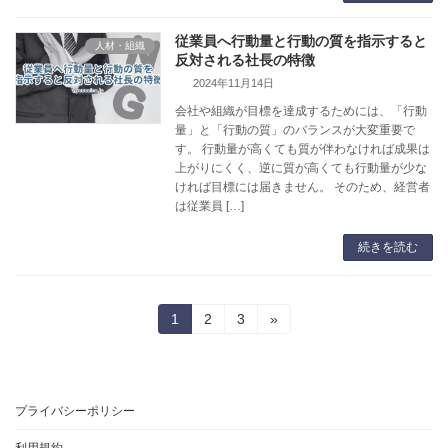
従業員へ行動量と行動の質を指示すると
人材・組織
反対される社長の特徴
2024年11月14日
会社や組織が目標を達成するためには、「行動
量」と「行動の質」のバランスが大変重要で
す。 行動量が高くても質が伴わなければ成果は
上がりにくく、逆に質が高くても行動量が少な
ければ目標には届きません。 そのため、経営者
は従業員 […]
続きを読む
投
固
固
固
1
2
3
»
定
定
定
稿
ペ
ペ
ペ
ー
ー
ー
の
ジ
ジ
ジ
プライバシーポリシー
ペ
利用規約