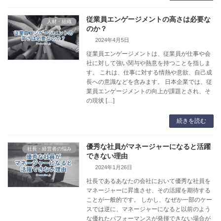
従業員エンゲージメントの高さは必要な
人材・組織
のか？
2024年4月5日
従業員エンゲージメントは、従業員が仕事や会
社に対して強い関与や熱意を持つことを指しま
す。 これは、仕事に対する情熱や意欲、自己成
長への意識などを含みます。 日本企業では、従
業員エンゲージメントの向上が課題とされ、そ
の現状 […]
続きを読む
優秀な社員がマネージャーになると活躍
社長・経営者の悩み
できない理由
2024年1月26日
社長であるあなたの会社において優秀な社員を
マネージャーに昇進させ、その活躍を期待する
ことが一般的です。 しかし、なぜか一部のケー
スでは逆に、マネージャーになると以前のよう
な優れたパフォーマンスが発揮できない場合が