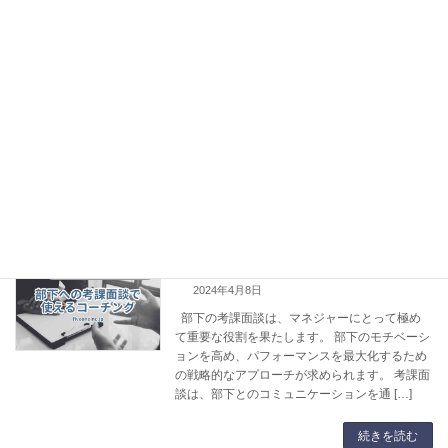
経営者が信じがちな「企業神話」5選：
社長・経営者の悩み
組織が伸び悩む理由とは？
2025年4月17日
社員が思うように育たない、組織がうまく機能
しない。 その原因は、経営者自身が無意識に信
じている“企業神話”にあるかもしれません。
Forbesの記事「The Hidden Truths Of
Corporate Life […]
続きを読む
部下への考課面談で使えるコーチング
社長・経営者の悩み
2024年4月8日
部下の考課面談は、マネジャーにとって極め
て重要な役割を果たします。 部下のモチベーシ
ョンを高め、パフォーマンスを最大化するため
の戦略的なアプローチが求められます。 考課面
談は、部下とのコミュニケーションを通 […]
続きを読む