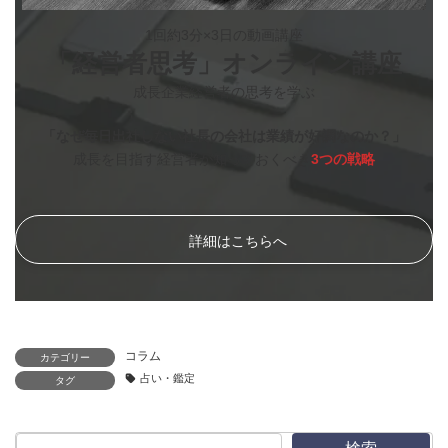
1回約3分×3日の動画講座
「経営者思考」オンライン講座
成長企業経営者の思考を学ぶ
「なぜ毎日出社しない社長の会社は業績が好調なのか？」
成長を目指す経営者が知っておくべき
3つの戦略
詳細はこちらへ
コラム
カテゴリー
占い・鑑定
タグ