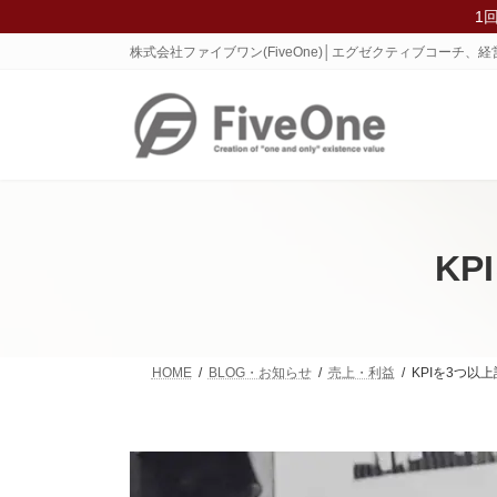
コ
ナ
1
ン
ビ
株式会社ファイブワン(FiveOne)│エグゼクティブコーチ
テ
ゲ
ン
ー
ツ
シ
へ
ョ
ス
ン
キ
に
ッ
移
プ
動
K
HOME
BLOG・お知らせ
売上・利益
KPIを3つ以