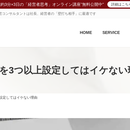
回約3分×3日の「経営者思考」オンライン講座”無料公開中"
詳細はこち
、経営コンサルタントは社長、経営者の「壁打ち相手」に最適です
HOME
SERVICE
PIを3つ以上設定してはイケない
上設定してはイケない理由